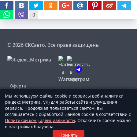
0
© 2026 СКСавто. Все права защищены.
·
Оферта
·
Правила возврата
Мы используем файлы cookie и сервисы веб-аналитики
(Яндекс Метрика, VK) для работы сайта и улучшения
·
Правила пользования
сервиса. Продолжая пользоваться сайтом, вы
соглашаетесь с обработкой файлов cookie в соответствии с
·
Страхование
Политикой конфиденциальности
. Отключить cookie можно
·
Схемы расположения мест
в настройках браузера.
·
Наши контакты
Принять