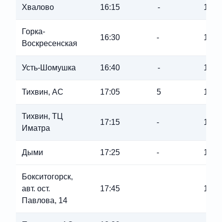
Хвалово
16:15
-
16:1
Горка-
16:30
-
16:3
Воскресенская
Усть-Шомушка
16:40
-
16:4
Тихвин, АС
17:05
5
17:1
Тихвин, ТЦ
17:15
-
17:1
Иматра
Дыми
17:25
-
17:2
Бокситогорск,
авт. ост.
17:45
17:4
Павлова, 14