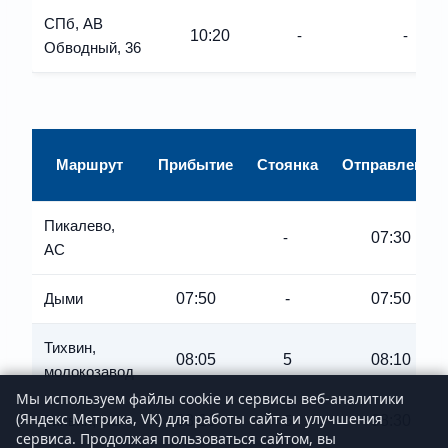
СПб, АВ
10:20
-
-
Обводный, 36
Маршрут
Прибытие
Стоянка
Отправление
Пикалево,
07:30
-
АС
07:50
-
07:50
Дыми
Тихвин,
08:05
5
08:10
молокозавод
Мы используем файлы cookie и сервисы веб-аналитики
(Яндекс Метрика, VK) для работы сайта и улучшения
08:20
08:30
Тихвин, АC
5
сервиса. Продолжая пользоваться сайтом, вы