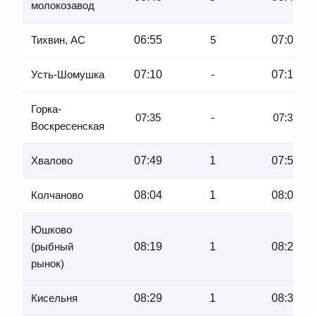
молокозавод
06:55
07:00
Тихвин, АC
5
07:10
-
07:10
Усть-Шомушка
Горка-
-
07:35
07:35
Воскресенская
07:49
1
07:50
Хвалово
08:04
1
08:05
Колчаново
Юшково
08:19
1
08:20
(рыбный
рынок)
08:29
1
08:30
Кисельня