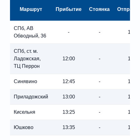
Маршрут
Прибытие
Стоянка
Отправл
СПб, АВ
-
-
11:45
Обводный, 36
СПб, ст. м.
Ладожская,
12:00
-
12:0
ТЦ Перрон
Синявино
12:45
-
12:4
Приладожский
13:00
-
13:0
Кисельня
13:25
-
13:2
Юшково
13:35
-
13:3