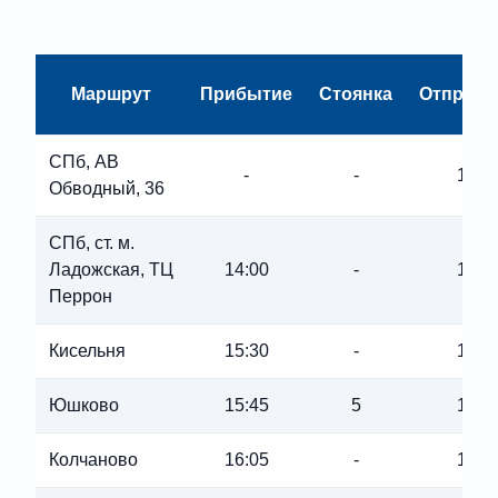
Маршрут
Прибытие
Стоянка
Отправл
СПб, АВ
-
-
13:5
Обводный, 36
СПб, ст. м.
Ладожская, ТЦ
14:00
-
14:0
Перрон
Кисельня
15:30
-
15:3
Юшково
15:45
5
15:5
Колчаново
16:05
-
16:0