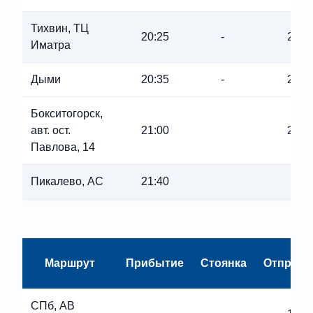
Тихвин, ТЦ
20:25
-
20:2
Иматра
Дыми
20:35
-
20:3
Бокситогорск,
авт. ост.
21:00
21:0
Павлова, 14
Пикалево, АС
21:40
Маршрут
Прибытие
Стоянка
Отправл
СПб, АВ