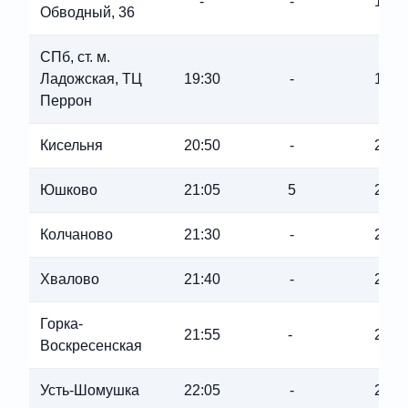
-
-
19:1
Обводный, 36
СПб, ст. м.
Ладожская, ТЦ
19:30
-
19:3
Перрон
Кисельня
20:50
-
20:5
Юшково
21:05
5
21:0
Колчаново
21:30
-
21:3
Хвалово
21:40
-
21:4
Горка-
21:55
-
21:5
Воскресенская
Усть-Шомушка
22:05
-
22:0