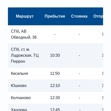
Маршрут
Прибытие
Стоянка
Отправл
СПб, АВ
-
-
10:1
Обводный, 36
СПб, ст. м.
Ладожская, ТЦ
10:30
-
10:3
Перрон
Кисельня
11:50
-
11:5
Юшково
12:10
-
12:1
Колчаново
12:30
-
12:3
Хвалово
12:45
-
12:4