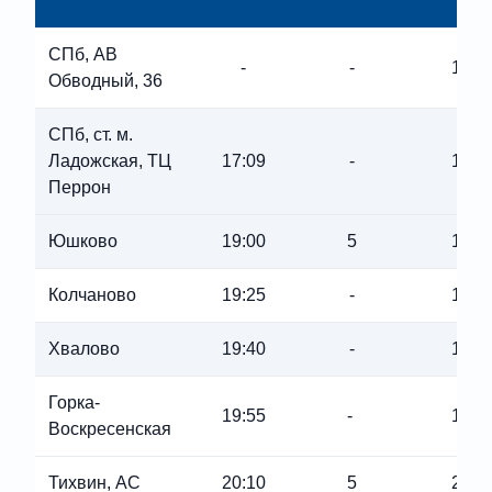
СПб, АВ
-
-
16:4
Обводный, 36
СПб, ст. м.
Ладожская, ТЦ
17:09
-
17:1
Перрон
Юшково
19:00
5
19:1
Колчаново
19:25
-
19:2
Хвалово
19:40
-
19:4
Горка-
19:55
-
19:5
Воскресенская
Тихвин, АС
20:10
5
20:2