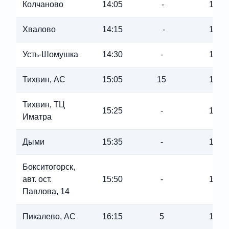
Колчаново
14:05
-
14:0
Хвалово
14:15
-
14:1
Усть-Шомушка
14:30
-
14:3
Тихвин, АC
15:05
15
15:2
Тихвин, ТЦ
15:25
-
15:2
Иматра
Дыми
15:35
-
15:3
Бокситогорск,
авт. ост.
15:50
-
15:5
Павлова, 14
Пикалево, АС
16:15
5
16:2