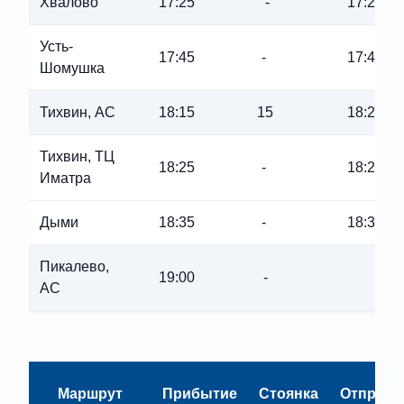
Хвалово
17:25
-
17:25
Усть-
17:45
-
17:45
Шомушка
Тихвин, АC
18:15
15
18:20
Тихвин, ТЦ
18:25
-
18:25
Иматра
Дыми
18:35
-
18:35
Пикалево,
19:00
-
АС
Маршрут
Прибытие
Стоянка
Отправл